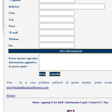
*Cognome
Indirizzo
Città
Cap
Paese
*E-mail
Telefono
Fax
Altre Informazioni
Potete inserire ogni altra
informazione aggiuntiva
in questo spazio
Nota : Se ci sono problemi nell'invio di questo modulo, potete inviar
info@bedandbreakfastflorence.com
Privacy
|
|
|
|
|
Home
Aggiungi il tuo B&B
Informazioni Legali
Contact Us!
Top