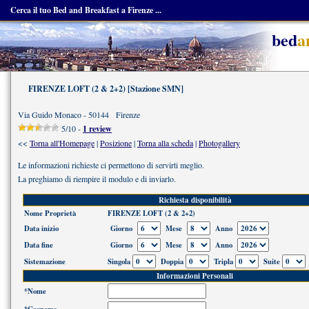
Cerca il tuo Bed and Breakfast a Firenze ...
bed
a
FIRENZE LOFT (2 & 2+2) [Stazione SMN]
Via Guido Monaco - 50144 Firenze
5/10 -
1 review
<<
Torna all'Homepage
|
Posizione
|
Torna alla scheda
|
Photogallery
Le informazioni richieste ci permettono di servirti meglio.
La preghiamo di riempire il modulo e di inviarlo.
Richiesta disponibilità
Nome Proprietà
FIRENZE LOFT (2 & 2+2)
Data inizio
Giorno
Mese
Anno
Data fine
Giorno
Mese
Anno
Sistemazione
Singola
Doppia
Tripla
Suite
Informazioni Personali
*Nome