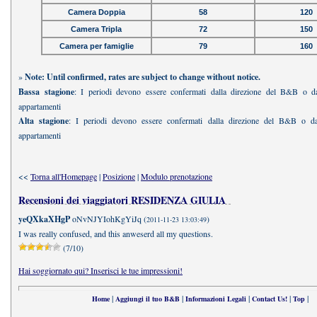
Camera Doppia
58
120
Camera Tripla
72
150
Camera per famiglie
79
160
»
Note: Until confirmed, rates are subject to change without notice.
Bassa stagione
: I periodi devono essere confermati dalla direzione del B&B o dai
appartamenti
Alta stagione
: I periodi devono essere confermati dalla direzione del B&B o dai
appartamenti
<<
Torna all'Homepage
|
Posizione
|
Modulo prenotazione
Recensioni dei viaggiatori RESIDENZA GIULIA
yeQXkaXHgP
oNvNJYIohKgYiJq (
)
2011-11-23 13:03:49
I was really confused, and this anweserd all my questions.
(7/10)
Hai soggiornato qui? Inserisci le tue impressioni!
|
|
|
|
|
Home
Aggiungi il tuo B&B
Informazioni Legali
Contact Us!
Top