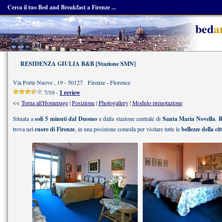
Cerca il tuo Bed and Breakfast a Firenze ...
bed
a
RESIDENZA GIULIA B&B [Stazione SMN]
Via Porte Nuove , 19 - 50127 Firenze - Florence
7/10 -
1 review
<<
Torna all'Homepage
|
Posizione
|
Photogallery
|
Modulo prenotazione
Situata a
soli 5 minuti dal Duomo
e dalla stazione centrale di
Santa Maria Novella
,
R
trova nel
cuore di Firenze
, in una posizione comoda per visitare tutte le
bellezze della cit