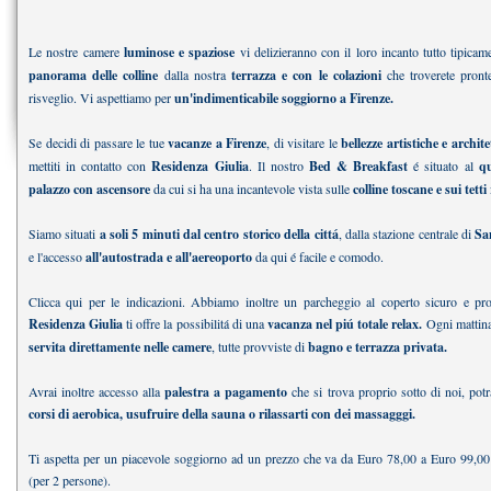
Le nostre camere
luminose e spaziose
vi delizieranno con il loro incanto tutto tipicam
panorama delle colline
dalla nostra
terrazza e con le colazioni
che troverete pront
risveglio. Vi aspettiamo per
un'indimenticabile soggiorno a Firenze.
Se decidi di passare le tue
vacanze a Firenze
, di visitare le
bellezze artistiche e archit
mettiti in contatto con
Residenza Giulia
. Il nostro
Bed & Breakfast
é situato al
q
palazzo con ascensore
da cui si ha una incantevole vista sulle
colline toscane e sui tetti
Siamo situati
a soli 5 minuti dal centro storico della cittá
, dalla stazione centrale di
Sa
e l'accesso
all'autostrada e all'aereoporto
da qui é facile e comodo.
Clicca qui per le indicazioni. Abbiamo inoltre un parcheggio al coperto sicuro e pr
Residenza Giulia
ti offre la possibilitá di una
vacanza nel piú totale relax.
Ogni mattin
servita direttamente nelle camere
, tutte provviste di
bagno e terrazza privata.
Avrai inoltre accesso alla
palestra a pagamento
che si trova proprio sotto di noi, potr
corsi di aerobica, usufruire della sauna o rilassarti con dei massagggi.
Ti aspetta per un piacevole soggiorno ad un prezzo che va da Euro 78,00 a Euro 99,0
(per 2 persone).